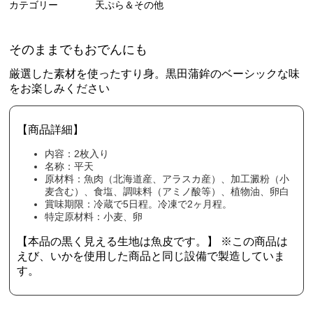
カテゴリー
天ぷら＆その他
そのままでもおでんにも
厳選した素材を使ったすり身。黒田蒲鉾のベーシックな味
をお楽しみください
【商品詳細】
内容：2枚入り
名称：平天
原材料：魚肉（北海道産、アラスカ産）、加工澱粉（小
麦含む）、食塩、調味料（アミノ酸等）、植物油、卵白
賞味期限：冷蔵で5日程。冷凍で2ヶ月程。
特定原材料：小麦、卵
【本品の黒く見える生地は魚皮です。】 ※この商品は
えび、いかを使用した商品と同じ設備で製造していま
す。