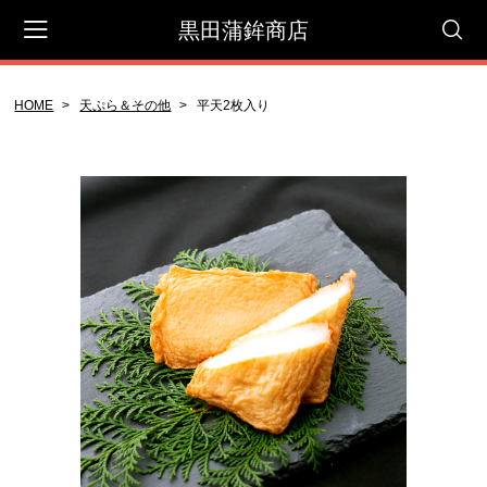
黒田蒲鉾商店
HOME
天ぷら＆その他
平天2枚入り
会員登録
マイページ
カート
CATEGORY
セット商品
贈答用
御自宅用
蒲鉾屋さんのコロッケ
天ぷら＆その他