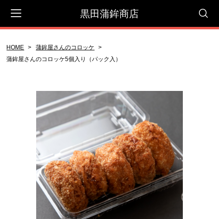
黒田蒲鉾商店
HOME
蒲鉾屋さんのコロッケ
会員登録
マイページ
カート
蒲鉾屋さんのコロッケ5個入り（パック入）
CATEGORY
セット商品
贈答用
御自宅用
蒲鉾屋さんのコロッケ
天ぷら＆その他