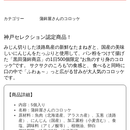
カテゴリー
蒲鉾屋さんのコロッケ
神戸セレクション認定商品！
みじん切りした淡路島産の新鮮なたまねぎと、国産の美味
しいにんじんをたっぷりと使用して、パン粉をつけて揚げ
た「黒田蒲鉾商店」の1日500個限定 “お魚のすり身のコロ
ッケ”です。 サクサクのころも”の食感と、 食べると同時に
口の中で「ふわぁ～」っと広がる甘みが大人気のコロッケ
です。
【商品詳細】
内容：5個入り
名称：蒲鉾屋さんのコロッケ
原材料：魚肉（北海道産、アラスカ産）、玉葱（淡路
産）、にんじん（国産）、加工澱粉（小麦含む）、食
塩、調味料（アミノ酸等）、植物油、卵白