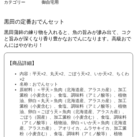
カテゴリー
御自宅用
黒田の定番おでんセット
黒田蒲鉾の練り物を入れると、魚の旨みが滲み出て、コク
と旨みが深くなり香り豊かなおでんになります。高級おで
んにはやがわり！
【商品詳細】
内容：平天×2、丸天×2、ごぼう天×2、いか天×2、ちくわ
×2
名称：おでんセット
原材料：＜平天＞魚肉（北海道産、アラスカ産）、加工
澱粉（小麦含む）、食塩、調味料（アミノ酸等）、植物
油、卵白＜丸天＞魚肉（北海道産、アラスカ産）、加工
澱粉（小麦含む）、食塩、調味料（アミノ酸等）、植物
油、卵白＜ごぼう天＞魚肉（北海道産、アラスカ産）、
ごぼう（国産）、加工澱粉（小麦含む）、食塩、調味料
（アミノ酸等）、植物油、卵白＜いか天＞魚肉（北海道
産、アラスカ産）、アオリイカ、ムラサキイカ、加工澱
粉（小麦含む）、食塩、調味料（アミノ酸等）、植物