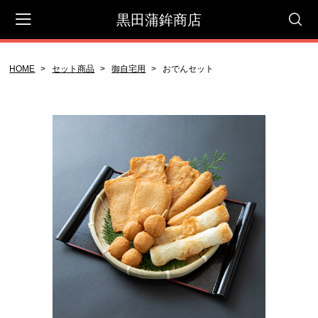
黒田蒲鉾商店
HOME
セット商品
御自宅用
おでんセット
会員登録
マイページ
カート
CATEGORY
セット商品
贈答用
御自宅用
蒲鉾屋さんのコロッケ
天ぷら＆その他