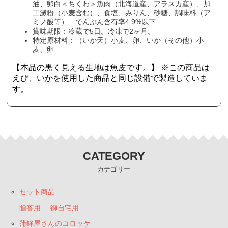
油、卵白＜ちくわ＞魚肉（北海道産、アラスカ産）、加
工澱粉（小麦含む）、食塩、みりん、砂糖、調味料（ア
ミノ酸等） でんぷん含有率4.9%以下
賞味期限：冷蔵で5日。冷凍で2ヶ月。
特定原材料：（いか天）小麦、卵、いか（その他）小
麦、卵
【本品の黒く見える生地は魚皮です。】 ※この商品は
えび、いかを使用した商品と同じ設備で製造していま
す。
CATEGORY
カテゴリー
セット商品
贈答用
御自宅用
蒲鉾屋さんのコロッケ