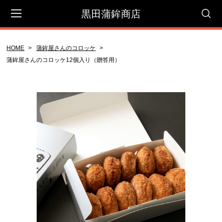
黒田蒲鉾商店
HOME
蒲鉾屋さんのコロッケ
会員登録
マイページ
カート
蒲鉾屋さんのコロッケ12個入り（贈答用）
CATEGORY
セット商品
贈答用
御自宅用
蒲鉾屋さんのコロッケ
天ぷら＆その他